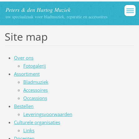
Peters & den Hartog Muziek
uw speciaalzaak voor bladmuziek, reparatie en accessoires
Site map
Over ons
Fotogalerij
Assortiment
Bladmuziek
Accessoires
Occassions
Bestellen
Leveringsvoorwaarden
Culturele organisaties
Links
Docenten