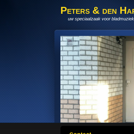
Peters & den Ha
uw speciaalzaak voor bladmuziek,