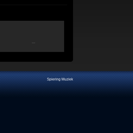
N; ...
Spiering Muziek