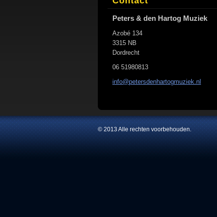
Contact
Peters & den Hartog Muziek
Azobé 134
3315 NB
Dordrecht
06 51980813
info@pet
ersdenha
rtogmuzi
ek.nl
© 2013 Alle rechten voorbehouden.