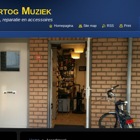
rtog Muziek
 reparatie en accessoires
Homepagina
Site map
RSS
Print