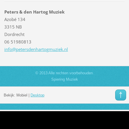
Peters & den Hartog Muziek
Azobé 134
3315 NB
Dordrecht
06 51980813
info@pet
ersdenha
rtogmuzi
ek.nl
© 2013 Alle rechten voorbehouden.
Spiering Muziek
Bekijk:
Mobiel
|
Desktop