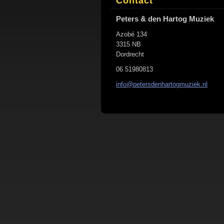
Contact
Peters & den Hartog Muziek
Azobé 134
3315 NB
Dordrecht
06 51980813
info@pet
ersdenha
rtogmuzi
ek.nl