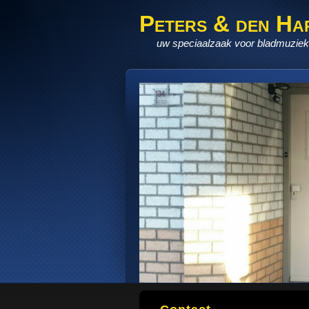
Peters & den Ha
uw speciaalzaak voor bladmuziek,