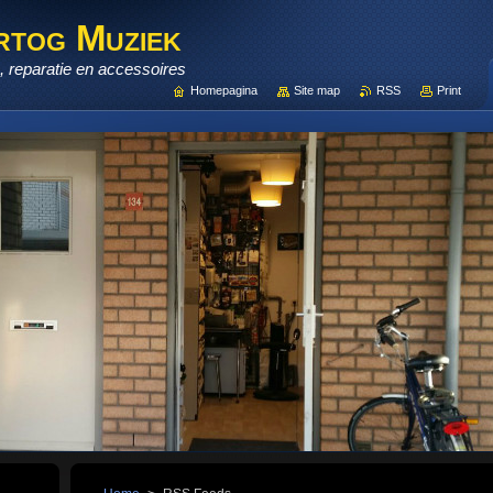
rtog Muziek
 reparatie en accessoires
Homepagina
Site map
RSS
Print