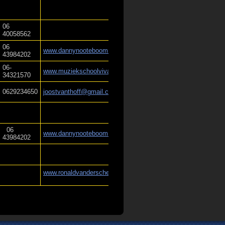
06
40058562
06
www.dannynooteboom.nl
43984202
06-
www.muziekschoolvivace.nl
34321570
0629234650
joostvanthoff@gmail.com
06
www.dannynooteboom.nl
43984202
www.ronaldvanderschelde.nl