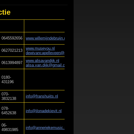
ctie
0645592656
www.willemijndebruijn.nl
www.museyou.nl
0627021213
dewivancapelleveen@gmail.com
www.alis
avandijk.nl
0613994897
alisa.van.dijk@gmail.com
0180-
431196
070-
info@f
ranshuijts.nl
3832138
078-
info@ilonadekievit.nl
6452638
06-
info@anneriekemusic.nl
49831985