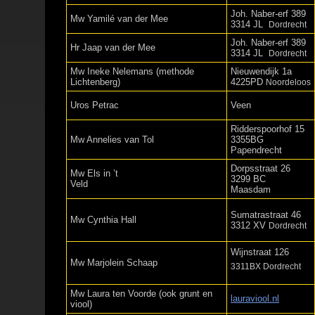
Joh. Naber-erf 389
Mw Yamilé van der Mee
3314 JL
Dordrecht
Joh. Naber-erf 389
Hr Jaap van der Mee
3314 JL
Dordrecht
Mw Ineke Nelemans (methode
Nieuwendijk 1a
Lichtenberg)
4225PD
Noordeloos
Uros Petrac
Veen
Ridderspoorhof 15
Mw Annelies van Tol
3355BG
Papendrecht
Dorpsstraat 26
Mw Els in ’t
3299 BC
Veld
Maasdam
Sumatrastraat 46
Mw Cynthia Hall
3312 XV
Dordrecht
Wijnstraat 126
Mw Marjolein Schaap
3311BX Dordrecht
Mw Laura ten Voorde (ook grunt en
lauraviool.nl
viool)