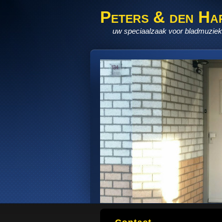
Peters & den Ha
uw speciaalzaak voor bladmuziek,