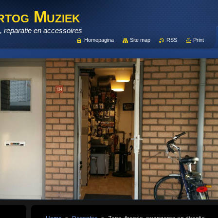
rtog Muziek
 reparatie en accessoires
Homepagina
Site map
RSS
Print