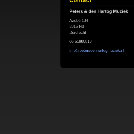
Contact
Peters & den Hartog Muziek
Azobé 134
3315 NB
Dordrecht
06 51980813
info@pet
ersdenha
rtogmuzi
ek.nl