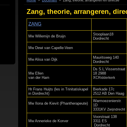
Home
>
Docenten
>
Zang, theorie, arrangeren en directie
Zang, theorie, arrangeren, dire
ZANG
Stooplaan18
Mw Willemijn de Bruijn
Dordrecht
Mw Dewi van Capelle-Veen
Mauritsweg 140
Mw Alisa van Dijk
Dordrecht
Ds S.L.Visserstraat
Mw Ellen
18 2988
van der Ham
XC
Ridderkerk
Hr Frans Huijts (les in Trinitatiskapel
Bierkade 17c
in Dordrecht)
2512 AB Den Haag
Warmoezenierstr.
Mw Ilona de Kievit (Phantherapeute)
1D
3331KV
Zwijndrecht
Voorstraat 138
Mw Annerieke de Korver
3311 ES
Dordrecht