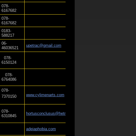
078-
6167682
078-
6167682
0183-
588217
06-
upetrac@gmail.com
46036521
078-
6150124
078-
6764086
078-
www.cylimenarts.com
7370150
078-
hortusconclusus@hetnet.nl
6310845
adeiaphobia.com